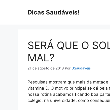
Pular
para
Dicas Saudáveis!
o
conteúdo
SERÁ QUE O SO
MAL?
21 de agosto de 2018
Por
DSaudaveis
Pesquisas mostram que mais da metade d
vitamina D. O motivo principal se dá pela
nossa rotina acabamos ficando boa parte
colégio, na universidade, como consequê